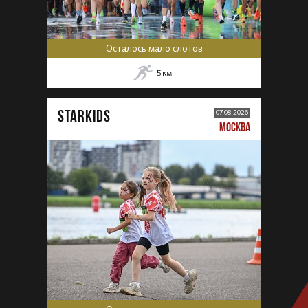
Осталось мало слотов
5
км
STARKIDS
07.08.2026
МОСКВА