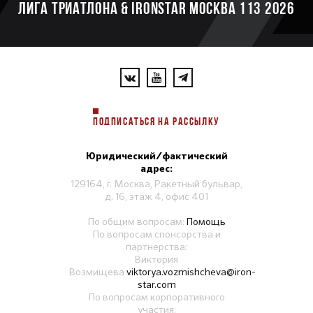
ЛИГА ТРИАТЛОНА & IRONSTAR МОСКВА 113 2026
ПОДПИСАТЬСЯ НА РАССЫЛКУ
Юридический/фактический
адрес:
129164, г. Москва, Ракетный бульвар,
д. 16, этаж 4, офис 401
По общим вопросам:
Помощь
По вопросам спонсорства и
партнерства:
Виктория
Возмищева
viktorya.vozmishcheva@iron-
star.com
По вопросам корпоративного
участия: