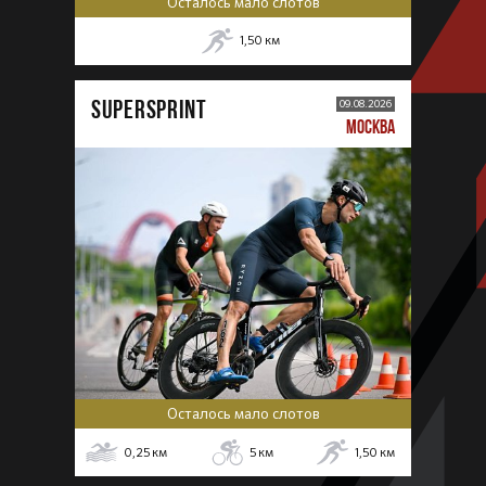
Осталось мало слотов
1,50
км
SUPERSPRINT
09.08.2026
МОСКВА
Осталось мало слотов
0,25
км
5
км
1,50
км