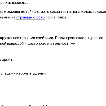
ра как взрослые.
ь и эмоции детей на старте сохраняются на снимках высоко
амилии на
странице с фото
после гонки.
окруженной горными хребтами. Город привлекает туристов
сной природой и достопримечательностями:
о хребта
допадами и горные ущелья