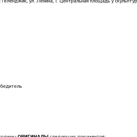
Геленджик, ул. Ленина, 1. Центральная площадь у скульпту
обедитель
обходимы
следующих документов:
ОРИГИНАЛЫ