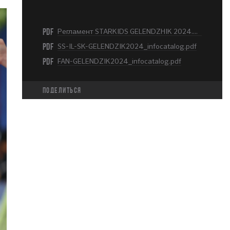
PDF
Регламент STARKIDS GELENDZHIK 2024.pdf
PDF
SS-IL-SK-GELENDZIK2024_infocatalog.pdf
PDF
FAN-GELENDZIK2024_infocatalog.pdf
Поделиться