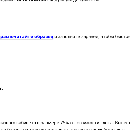
(
и заполните заранее, чтобы быстр
распечатайте образец
т.
личного кабинета в размере 75% от стоимости слота. Вывес
него баланса можно использовать для покупки любого слота