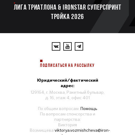
ЛИГА ТРИАТЛОНА & IRONSTAR СУПЕРСПРИНТ
ТРОЙКА 2026
ПОДПИСАТЬСЯ НА РАССЫЛКУ
Юридический/фактический
адрес:
129164, г. Москва, Ракетный бульвар,
д. 16, этаж 4, офис 401
По общим вопросам:
Помощь
По вопросам спонсорства и
партнерства:
Виктория
Возмищева
viktorya.vozmishcheva@iron-