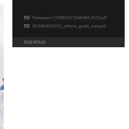
PDF
Регламент STARKIDS SAMARA 2022.pdf
PDF
ISSAMARA2022_athlete_guide_mini.pdf
Поделиться