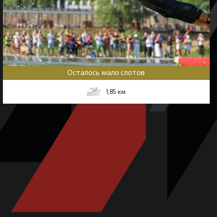
Осталось мало слотов
1,85
км