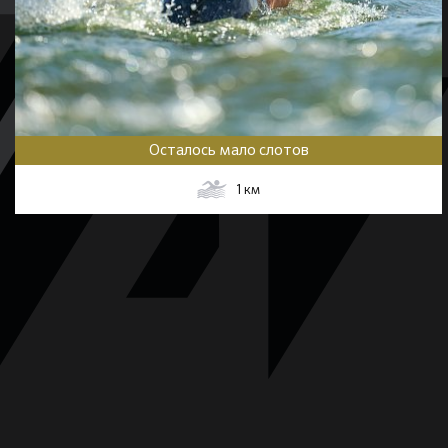
Осталось мало слотов
1
км