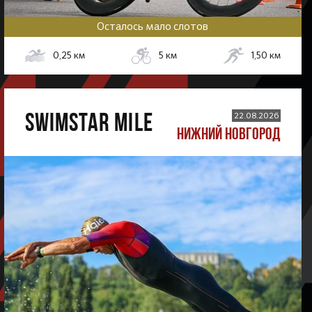
Осталось мало слотов
0,25
км
5
км
1,50
км
SWIMSTAR MILE
22.08.2026
НИЖНИЙ НОВГОРОД