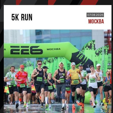
5К RUN
07.08.2026
МОСКВА