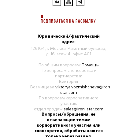
ПОДПИСАТЬСЯ НА РАССЫЛКУ
Юридический/фактический
адрес:
129164, г. Москва, Ракетный бульвар,
д. 16, этаж 4, офис 401
По общим вопросам:
Помощь
По вопросам спонсорства и
партнерства:
Виктория
Возмищева
viktorya.vozmishcheva@iron-
star.com
По вопросам корпоративного
участия:
отдел продаж
sales@iron-star.com
Вопросы/обращения, не
отвечающие темам
корпоративного участия или
спонсорства, обрабатываются
только через раздел