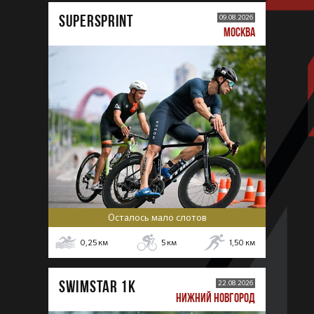
SUPERSPRINT
09.08.2026
МОСКВА
Осталось мало слотов
0,25
км
5
км
1,50
км
SWIMSTAR 1K
22.08.2026
НИЖНИЙ НОВГОРОД