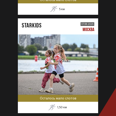
5
км
STARKIDS
07.08.2026
МОСКВА
Осталось мало слотов
1,50
км