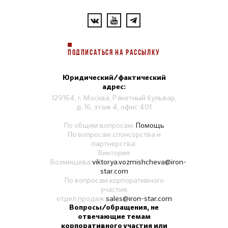
ПОДПИСАТЬСЯ НА РАССЫЛКУ
Юридический/фактический
адрес:
129164, г. Москва, Ракетный бульвар,
д. 16, этаж 4, офис 401
По общим вопросам:
Помощь
По вопросам спонсорства и
партнерства:
Виктория
Возмищева
viktorya.vozmishcheva@iron-
star.com
По вопросам корпоративного
участия:
отдел продаж
sales@iron-star.com
Вопросы/обращения, не
отвечающие темам
корпоративного участия или