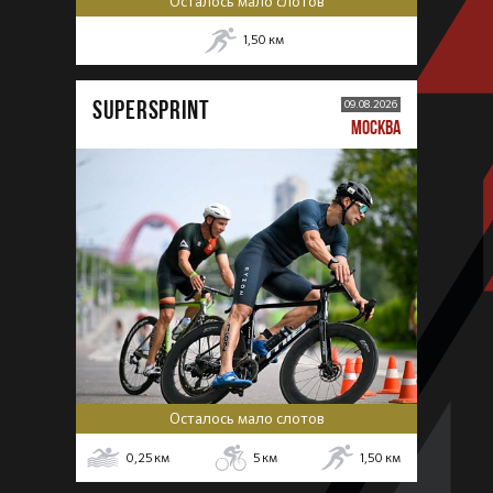
Осталось мало слотов
1,50
км
SUPERSPRINT
09.08.2026
МОСКВА
Осталось мало слотов
0,25
км
5
км
1,50
км