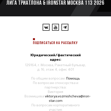
ЛИГА ТРИАТЛОНА & IRONSTAR МОСКВА 113 2026
ПОДПИСАТЬСЯ НА РАССЫЛКУ
Юридический/фактический
адрес:
129164, г. Москва, Ракетный бульвар,
д. 16, этаж 4, офис 401
По общим вопросам:
Помощь
По вопросам спонсорства и
партнерства:
Виктория
Возмищева
viktorya.vozmishcheva@iron-
star.com
По вопросам корпоративного
участия: