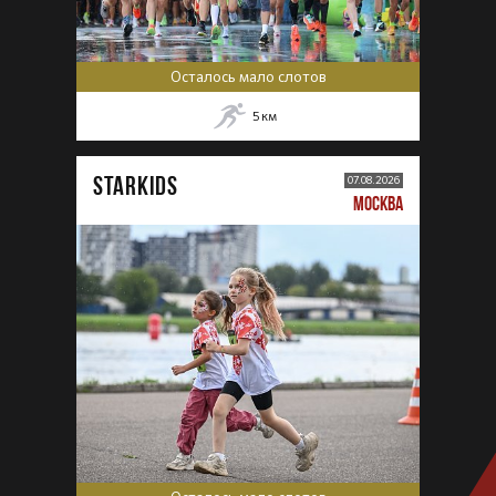
Осталось мало слотов
5
км
STARKIDS
07.08.2026
МОСКВА