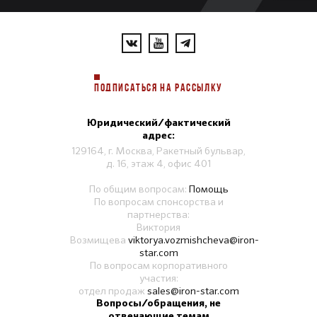
ПОДПИСАТЬСЯ НА РАССЫЛКУ
Юридический/фактический
адрес:
129164, г. Москва, Ракетный бульвар,
д. 16, этаж 4, офис 401
По общим вопросам:
Помощь
По вопросам спонсорства и
партнерства:
Виктория
Возмищева
viktorya.vozmishcheva@iron-
star.com
По вопросам корпоративного
участия:
отдел продаж
sales@iron-star.com
Вопросы/обращения, не
отвечающие темам