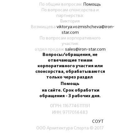
По общим вопросам:
Помощь
По вопросам спонсорства и
партнерства:
Виктория
Возмищева
viktorya.vozmishcheva@iron-
star.com
По вопросам корпоративного
участия:
отдел продаж
sales@iron-star.com
Вопросы/обращения, не
отвечающие темам
корпоративного участия или
спонсорства, обрабатываются
только через раздел
Помощь
на сайте. Срок обработки
обращения - 3 рабочих дня.
ОГРН: 1167746111191
ИНН: 9717014483
СОУТ
ООО Архитектура Спорта
© 2017