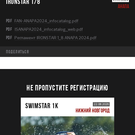
IRONSTAR 1/8
АНАПА
PDF
FAN-ANAPA2024_infocatalog.pdf
PDF
ISANAPA2024_infocatalog_web.pdf
PDF
Регламент IRONSTAR 1_8 ANAPA 2024.pdf
Поделиться
НЕ ПРОПУСТИТЕ РЕГИСТРАЦИЮ
SWIMSTAR 1K
22.08.2026
НИЖНИЙ НОВГОРОД