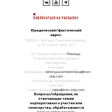
ПОДПИСАТЬСЯ НА РАССЫЛКУ
Юридический/фактический
адрес:
129164, г. Москва, Ракетный бульвар,
д. 16, этаж 4, офис 401
По общим вопросам:
Помощь
По вопросам спонсорства и
партнерства:
Виктория
Возмищева
viktorya.vozmishcheva@iron-
star.com
По вопросам корпоративного
участия:
отдел продаж
sales@iron-star.com
Вопросы/обращения, не
отвечающие темам
корпоративного участия или
спонсорства, обрабатываются