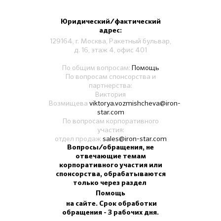
Юридический/фактический
адрес:
129164, г. Москва, Ракетный бульвар,
д. 16, этаж 4, офис 401
По общим вопросам:
Помощь
По вопросам спонсорства и
партнерства:
Виктория
Возмищева
viktorya.vozmishcheva@iron-
star.com
По вопросам корпоративного
участия:
отдел продаж
sales@iron-star.com
Вопросы/обращения, не
отвечающие темам
корпоративного участия или
спонсорства, обрабатываются
только через раздел
Помощь
на сайте. Срок обработки
обращения - 3 рабочих дня.