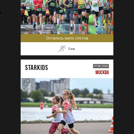
Осталось мало слотов
5
км
STARKIDS
07.08.2026
МОСКВА