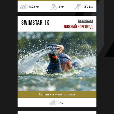
0,25
км
5
км
1,50
км
SWIMSTAR 1K
22.08.2026
НИЖНИЙ НОВГОРОД
Осталось мало слотов
1
км