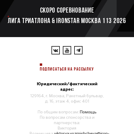
Скоро соревнование
ЛИГА ТРИАТЛОНА & IRONSTAR МОСКВА 113 2026
ПОДПИСАТЬСЯ НА РАССЫЛКУ
Юридический/фактический
адрес:
129164, г. Москва, Ракетный бульвар,
д. 16, этаж 4, офис 401
По общим вопросам:
Помощь
По вопросам спонсорства и
партнерства:
Виктория
Возмищева
viktorya.vozmishcheva@iron-