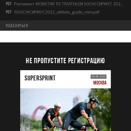
PDF
Регламент IRONSTAR 113 TRIATHLON SOCHI СИРИУС 2022.pdf
PDF
ISSOCHIСИРИУС2022_athlete_guide_mini.pdf
Поделиться
НЕ ПРОПУСТИТЕ РЕГИСТРАЦИЮ
SUPERSPRINT
09.08.2026
МОСКВА