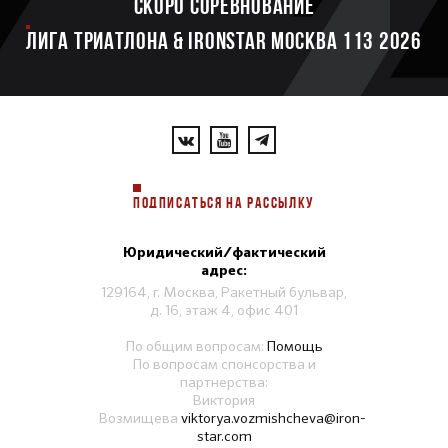
Скоро соревнование
ЛИГА ТРИАТЛОНА & IRONSTAR МОСКВА 113 2026
ПОДПИСАТЬСЯ НА РАССЫЛКУ
Юридический/фактический
адрес:
129164, г. Москва, Ракетный бульвар,
д. 16, этаж 4, офис 401
По общим вопросам:
Помощь
По вопросам спонсорства и
партнерства:
Виктория
Возмищева
viktorya.vozmishcheva@iron-
star.com