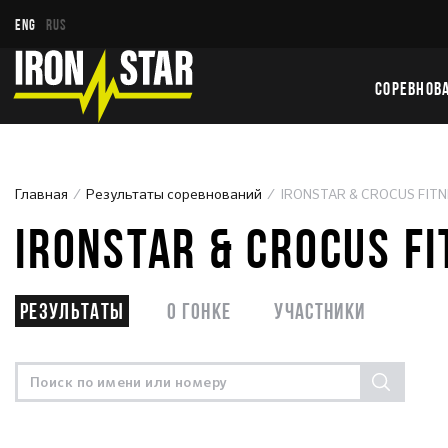
ENG
RUS
СОРЕВНОВ
Главная
Результаты соревнований
IRONSTAR & CROCUS FIT
IRONSTAR & CROCUS F
Результаты
О гонке
Участники