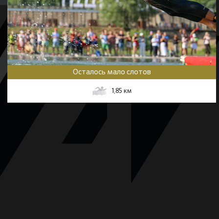
Осталось мало слотов
1,85
км