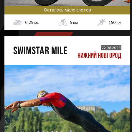
Осталось мало слотов
0,25
км
5
км
1,50
км
SWIMSTAR MILE
22.08.2026
НИЖНИЙ НОВГОРОД