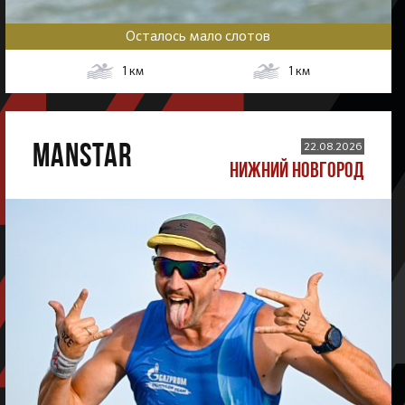
Осталось мало слотов
1
км
1
км
MANSTAR
22.08.2026
НИЖНИЙ НОВГОРОД