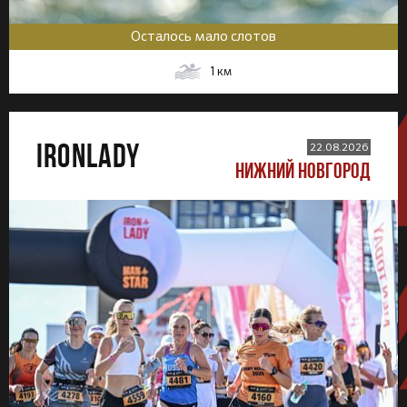
Осталось мало слотов
1
км
IRONLADY
22.08.2026
НИЖНИЙ НОВГОРОД