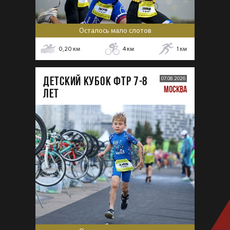
Осталось мало слотов
0,20
км
4
км
1
км
ДЕТСКИЙ КУБОК ФТР 7-8
07.08.2026
МОСКВА
лет