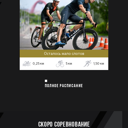
Осталось мало слотов
0,25
км
5
км
1,50
км
ПОЛНОЕ РАСПИСАНИЕ
Скоро соревнование