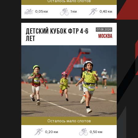
Осталось мало слотов
0,05
км
1
км
0,40
км
ДЕТСКИЙ КУБОК ФТР 4-6
07.08.2026
МОСКВА
лет
Осталось мало слотов
0,20
км
0,50
км