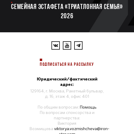
Семейная эстафета «Триатлонная семья»
2026
ПОДПИСАТЬСЯ НА РАССЫЛКУ
Юридический/фактический
адрес:
129164, г. Москва, Ракетный бульвар,
д. 16, этаж 4, офис 401
По общим вопросам:
Помощь
По вопросам спонсорства и
партнерства:
Виктория
Возмищева
viktorya.vozmishcheva@iron-
star.com