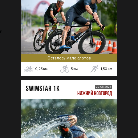
Осталось мало слотов
0,25
км
5
км
1,50
км
SWIMSTAR 1K
22.08.2026
НИЖНИЙ НОВГОРОД