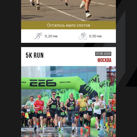
Осталось мало слотов
0,20
км
0,50
км
5К RUN
07.08.2026
МОСКВА