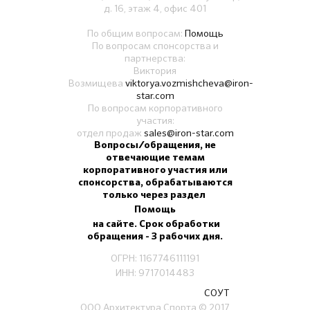
д. 16, этаж 4, офис 401
По общим вопросам:
Помощь
По вопросам спонсорства и
партнерства:
Виктория
Возмищева
viktorya.vozmishcheva@iron-
star.com
По вопросам корпоративного
участия:
отдел продаж
sales@iron-star.com
Вопросы/обращения, не
отвечающие темам
корпоративного участия или
спонсорства, обрабатываются
только через раздел
Помощь
на сайте. Срок обработки
обращения - 3 рабочих дня.
ОГРН: 1167746111191
ИНН: 9717014483
СОУТ
ООО Архитектура Спорта
© 2017