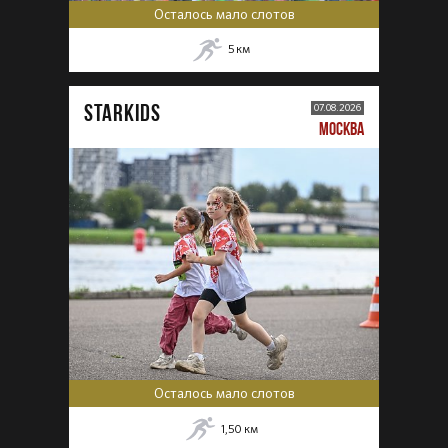
Осталось мало слотов
5
км
STARKIDS
07.08.2026
МОСКВА
Осталось мало слотов
1,50
км