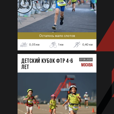
Осталось мало слотов
0,05
км
1
км
0,40
км
ДЕТСКИЙ КУБОК ФТР 4-6
07.08.2026
МОСКВА
лет