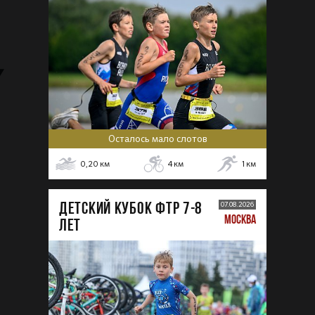
Осталось мало слотов
0,20
км
4
км
1
км
ДЕТСКИЙ КУБОК ФТР 7-8
07.08.2026
МОСКВА
лет