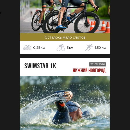
Осталось мало слотов
0,25
км
5
км
1,50
км
SWIMSTAR 1K
22.08.2026
НИЖНИЙ НОВГОРОД