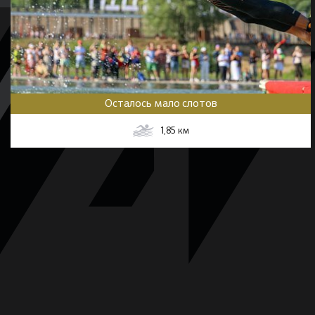
Осталось мало слотов
1,85
км