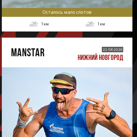
Осталось мало слотов
1
км
1
км
MANSTAR
22.08.2026
НИЖНИЙ НОВГОРОД