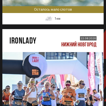
Осталось мало слотов
1
км
IRONLADY
22.08.2026
НИЖНИЙ НОВГОРОД