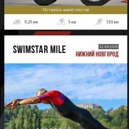
Осталось мало слотов
0,25
км
5
км
1,50
км
SWIMSTAR MILE
22.08.2026
НИЖНИЙ НОВГОРОД