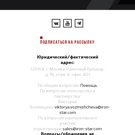
ПОДПИСАТЬСЯ НА РАССЫЛКУ
Юридический/фактический
адрес:
129164, г. Москва, Ракетный бульвар,
д. 16, этаж 4, офис 401
По общим вопросам:
Помощь
По вопросам спонсорства и
партнерства:
Виктория
Возмищева
viktorya.vozmishcheva@iron-
star.com
По вопросам корпоративного
участия:
отдел продаж
sales@iron-star.com
Вопросы/обращения, не