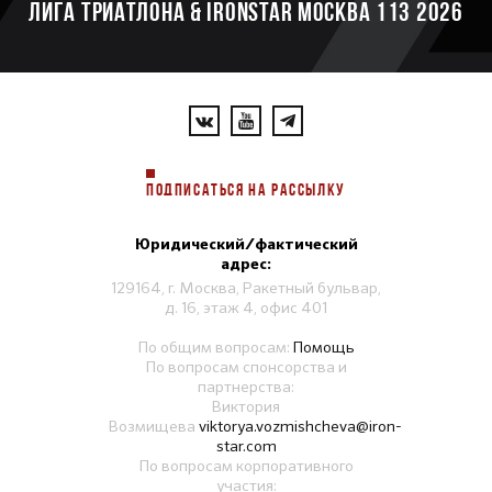
ЛИГА ТРИАТЛОНА & IRONSTAR МОСКВА 113 2026
ПОДПИСАТЬСЯ НА РАССЫЛКУ
Юридический/фактический
адрес:
129164, г. Москва, Ракетный бульвар,
д. 16, этаж 4, офис 401
По общим вопросам:
Помощь
По вопросам спонсорства и
партнерства:
Виктория
Возмищева
viktorya.vozmishcheva@iron-
star.com
По вопросам корпоративного
участия: