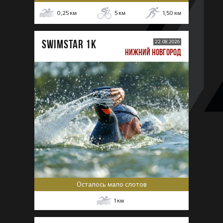
0,25
км
5
км
1,50
км
SWIMSTAR 1K
22.08.2026
НИЖНИЙ НОВГОРОД
Осталось мало слотов
1
км