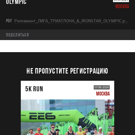
OLYMPIC
МОСКВА
PDF
Регламент_ЛИГА_ТРИАТЛОНА_&_IRONSTAR_OLYMPIC.pdf
Поделиться
НЕ ПРОПУСТИТЕ РЕГИСТРАЦИЮ
5К RUN
07.08.2026
МОСКВА