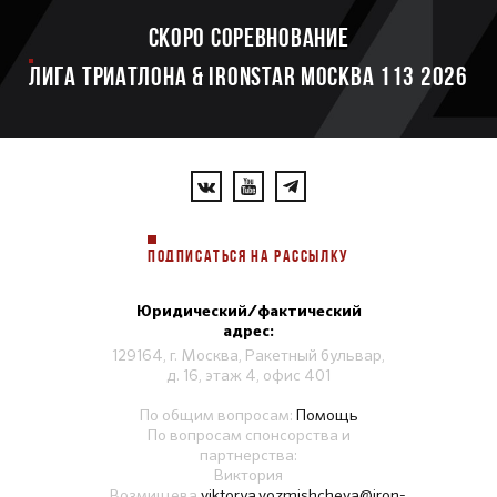
Скоро соревнование
ЛИГА ТРИАТЛОНА & IRONSTAR МОСКВА 113 2026
ПОДПИСАТЬСЯ НА РАССЫЛКУ
Юридический/фактический
адрес:
129164, г. Москва, Ракетный бульвар,
д. 16, этаж 4, офис 401
По общим вопросам:
Помощь
По вопросам спонсорства и
партнерства:
Виктория
Возмищева
viktorya.vozmishcheva@iron-