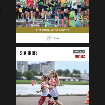
Осталось мало слотов
5
км
STARKIDS
07.08.2026
МОСКВА