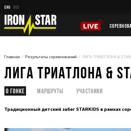
ENG
RUS
СОРЕВНОВ
Главная
Результаты соревнований
ЛИГА ТРИАТЛОНА & STA
ЛИГА ТРИАТЛОНА & S
О гонке
Маршруты
Участники
Традиционный детский забег STARKIDS в рамках сор