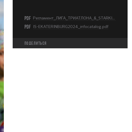
PDF
Регламент_ЛИГА_ТРИАТЛОНА_&_STARKIDS_МОСКВА_ЛУЖНИКИ_2024.pdf
PDF
IS-EKATERINBURG2024_infocatalog.pdf
Поделиться