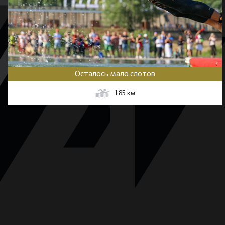
Осталось мало слотов
1,85
км