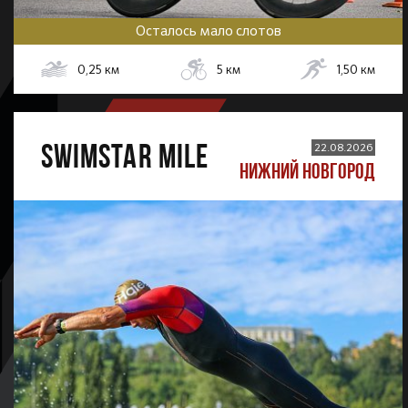
Осталось мало слотов
0,25
км
5
км
1,50
км
SWIMSTAR MILE
22.08.2026
НИЖНИЙ НОВГОРОД