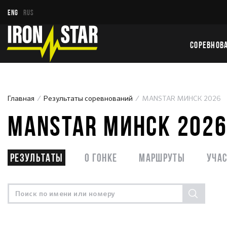
ENG
RUS
СОРЕВНОВ
Главная
Результаты соревнований
MANSTAR МИНСК 2026
MANSTAR МИНСК 202
Результаты
О гонке
Маршруты
Уча