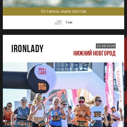
Осталось мало слотов
1
км
IRONLADY
22.08.2026
НИЖНИЙ НОВГОРОД