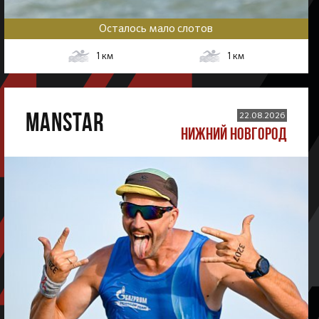
Осталось мало слотов
1
км
1
км
MANSTAR
22.08.2026
НИЖНИЙ НОВГОРОД