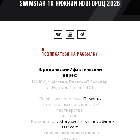
SWIMSTAR 1K НИЖНИЙ НОВГОРОД 2026
ПОДПИСАТЬСЯ НА РАССЫЛКУ
Юридический/фактический
адрес:
129164, г. Москва, Ракетный бульвар,
д. 16, этаж 4, офис 401
По общим вопросам:
Помощь
По вопросам спонсорства и
партнерства:
Виктория
Возмищева
viktorya.vozmishcheva@iron-
star.com
По вопросам корпоративного
участия: