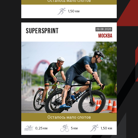
Осталось мало слотов
1,50
км
SUPERSPRINT
09.08.2026
МОСКВА
Осталось мало слотов
0,25
км
5
км
1,50
км