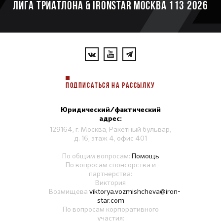
ЛИГА ТРИАТЛОНА & IRONSTAR МОСКВА 113 2026
ПОДПИСАТЬСЯ НА РАССЫЛКУ
Юридический/фактический
адрес:
129164, г. Москва, Ракетный бульвар,
д. 16, этаж 4, офис 401
По общим вопросам:
Помощь
По вопросам спонсорства и
партнерства:
Виктория
Возмищева
viktorya.vozmishcheva@iron-
star.com
По вопросам корпоративного
участия: