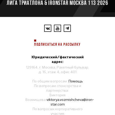
ЛИГА ТРИАТЛОНА & IRONSTAR МОСКВА 113 2026
ПОДПИСАТЬСЯ НА РАССЫЛКУ
Юридический/фактический
адрес:
129164, г. Москва, Ракетный бульвар,
д. 16, этаж 4, офис 401
По общим вопросам:
Помощь
По вопросам спонсорства и
партнерства:
Виктория
Возмищева
viktorya.vozmishcheva@iron-
star.com
По вопросам корпоративного
участия: