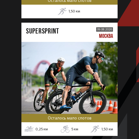
Осталось мало слотов
1,50
км
SUPERSPRINT
09.08.2026
МОСКВА
Осталось мало слотов
0,25
км
5
км
1,50
км