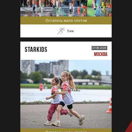
Осталось мало слотов
5
км
STARKIDS
07.08.2026
МОСКВА