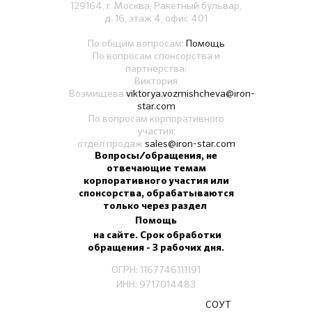
129164, г. Москва, Ракетный бульвар,
д. 16, этаж 4, офис 401
По общим вопросам:
Помощь
По вопросам спонсорства и
партнерства:
Виктория
Возмищева
viktorya.vozmishcheva@iron-
star.com
По вопросам корпоративного
участия:
отдел продаж
sales@iron-star.com
Вопросы/обращения, не
отвечающие темам
корпоративного участия или
спонсорства, обрабатываются
только через раздел
Помощь
на сайте. Срок обработки
обращения - 3 рабочих дня.
ОГРН: 1167746111191
ИНН: 9717014483
СОУТ