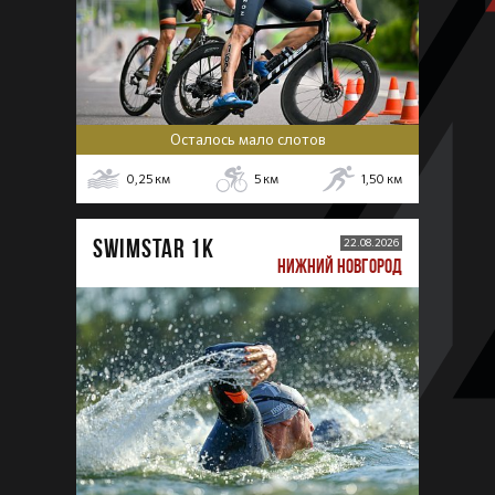
Осталось мало слотов
0,25
км
5
км
1,50
км
SWIMSTAR 1K
22.08.2026
НИЖНИЙ НОВГОРОД