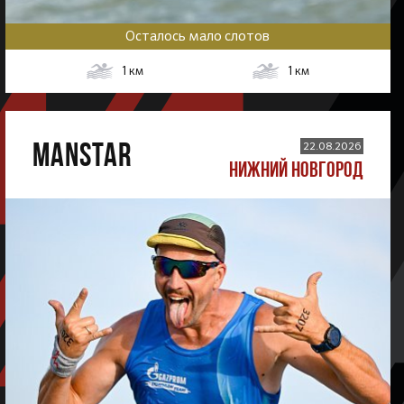
Осталось мало слотов
1
км
1
км
MANSTAR
22.08.2026
НИЖНИЙ НОВГОРОД