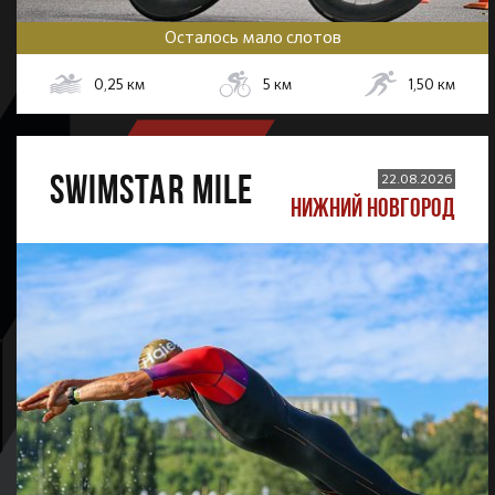
Осталось мало слотов
0,25
км
5
км
1,50
км
SWIMSTAR MILE
22.08.2026
НИЖНИЙ НОВГОРОД