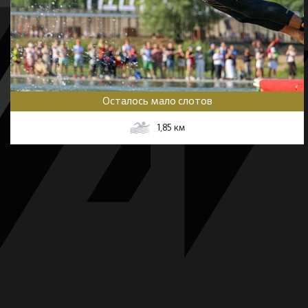
Осталось мало слотов
1,85
км