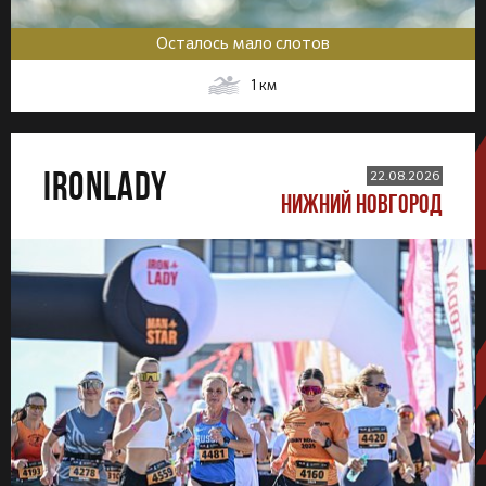
Осталось мало слотов
1
км
IRONLADY
22.08.2026
НИЖНИЙ НОВГОРОД