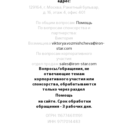
адрес:
129164, г. Москва, Ракетный бульвар,
д. 16, этаж 4, офис 401
По общим вопросам:
Помощь
По вопросам спонсорства и
партнерства:
Виктория
Возмищева
viktorya.vozmishcheva@iron-
star.com
По вопросам корпоративного
участия:
отдел продаж
sales@iron-star.com
Вопросы/обращения, не
отвечающие темам
корпоративного участия или
спонсорства, обрабатываются
только через раздел
Помощь
на сайте. Срок обработки
обращения - 3 рабочих дня.
ОГРН: 1167746111191
ИНН: 9717014483