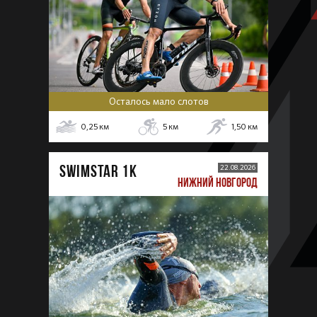
Осталось мало слотов
0,25
км
5
км
1,50
км
SWIMSTAR 1K
22.08.2026
НИЖНИЙ НОВГОРОД