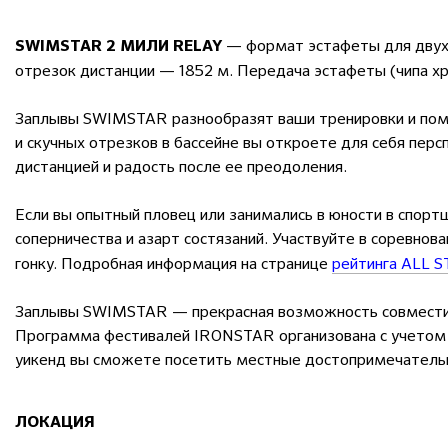
— формат эстафеты для двух 
SWIMSTAR 2 МИЛИ RELAY
отрезок дистанции — 1852 м. Передача эстафеты (чипа х
Заплывы SWIMSTAR разнообразят ваши тренировки и помо
и скучных отрезков в бассейне вы откроете для себя пер
дистанцией и радость после ее преодоления.
Если вы опытный пловец или занимались в юности в спор
соперничества и азарт состязаний. Участвуйте в соревнов
гонку. Подробная информация на странице
рейтинга ALL S
Заплывы SWIMSTAR — прекрасная возможность совместит
Программа фестивалей IRONSTAR организована с учетом т
уикенд вы сможете посетить местные достопримечательн
ЛОКАЦИЯ