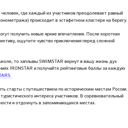
человек, где каждый из участников преодолевает равный
ронометража) происходит в эстафетном кластере на берегу.
гут получить новые яркие впечатления. После коротких
спективу, ощутите чувство приключения перед сложной
тшколе, то заплывы SWIMSTAR вернут в вашу жизнь дух
аниях
IRONSTAR
и получайте рейтинговые баллы за каждую
TARS.
ь старты с путешествием по историческим местам России.
уристического интереса участников. В соревновательный
ости и отдохнуть в запоминающихся местах.