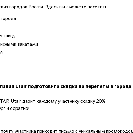
ких городов России. Здесь вы сможете посетить:
 города
естницу
писными закатами
ой
ания Utair подготовила скидки на перелеты в города
TAR Utair дарит каждому участнику скидку 20%
рг и обратно!
 почту участника приходит письмо с уникальным промокодо