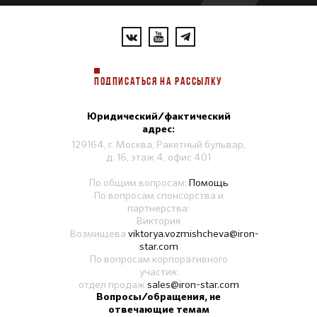
ПОДПИСАТЬСЯ НА РАССЫЛКУ
Юридический/фактический
адрес:
129164, г. Москва, Ракетный бульвар,
д. 16, этаж 4, офис 401
По общим вопросам:
Помощь
По вопросам спонсорства и
партнерства:
Виктория
Возмищева
viktorya.vozmishcheva@iron-
star.com
По вопросам корпоративного
участия:
отдел продаж
sales@iron-star.com
Вопросы/обращения, не
отвечающие темам