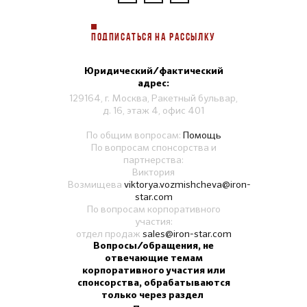
ПОДПИСАТЬСЯ НА РАССЫЛКУ
Юридический/фактический
адрес:
129164, г. Москва, Ракетный бульвар,
д. 16, этаж 4, офис 401
По общим вопросам:
Помощь
По вопросам спонсорства и
партнерства:
Виктория
Возмищева
viktorya.vozmishcheva@iron-
star.com
По вопросам корпоративного
участия:
отдел продаж
sales@iron-star.com
Вопросы/обращения, не
отвечающие темам
корпоративного участия или
спонсорства, обрабатываются
только через раздел