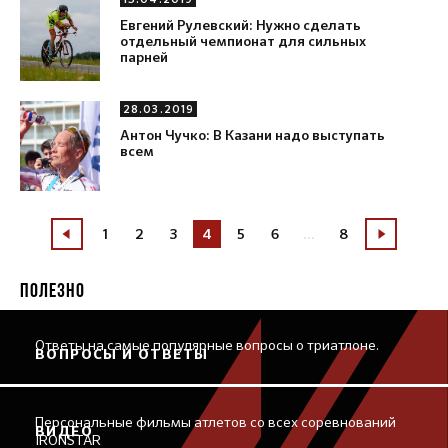
Евгений Рулевский: Нужно сделать
отдельный чемпионат для сильных
парней
28.03.2019
Антон Чучко: В Казани надо выступать
всем
1
2
3
4
5
6
...
8
ПОЛЕЗНО
Ответы на самые популярные вопросы о триатлоне.
ВОПРОСЫ И ОТВЕТЫ
Персональные фильмы атлетов со всех соревнований
ВИДЕО
IRONSTAR