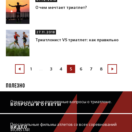
О чем мечтает триатлет?
27.11.2018
Триатлонист VS триатлет: как правильно
1
...
3
4
5
6
7
8
ПОЛЕЗНО
Ответы на самые популярные вопросы о триатлоне.
ВОПРОСЫ И ОТВЕТЫ
Персональные фильмы атлетов со всех соревнований
ВИДЕО
IRONSTAR