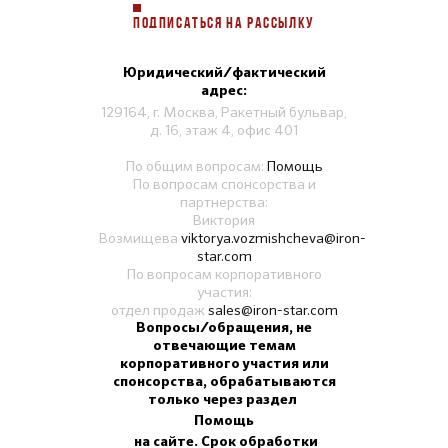
ПОДПИСАТЬСЯ НА РАССЫЛКУ
Юридический/фактический
адрес:
129164, г. Москва, Ракетный бульвар,
д. 16, этаж 4, офис 401
По общим вопросам:
Помощь
По вопросам спонсорства и
партнерства:
Виктория
Возмищева
viktorya.vozmishcheva@iron-
star.com
По вопросам корпоративного
участия:
отдел продаж
sales@iron-star.com
Вопросы/обращения, не
отвечающие темам
корпоративного участия или
спонсорства, обрабатываются
только через раздел
Помощь
на сайте. Срок обработки