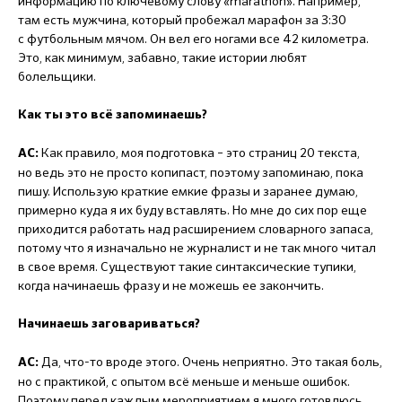
информацию по ключевому слову «marathon». Например,
там есть мужчина, который пробежал марафон за 3:30
с футбольным мячом. Он вел его ногами все 42 километра.
Это, как минимум, забавно, такие истории любят
болельщики.
Как ты это всё запоминаешь?
Как правило, моя подготовка – это страниц 20 текста,
АС:
но ведь это не просто копипаст, поэтому запоминаю, пока
пишу. Использую краткие емкие фразы и заранее думаю,
примерно куда я их буду вставлять. Но мне до сих пор еще
приходится работать над расширением словарного запаса,
потому что я изначально не журналист и не так много читал
в свое время. Существуют такие синтаксические тупики,
когда начинаешь фразу и не можешь ее закончить.
Начинаешь заговариваться?
Да, что-то вроде этого. Очень неприятно. Это такая боль,
АС:
но с практикой, с опытом всё меньше и меньше ошибок.
Поэтому перед каждым мероприятием я много готовлюсь,