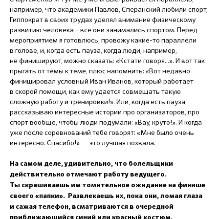
например, что академики Павлов, Сперанский любили спорт,
Гиппократ в своих трудах уделял внимание физическому
развитию человека – все они занимались спортом. Перед
мероприятием я готовлюсь, провожу какие-то параллели
в голове, и, когда есть пауза, когда люди, например,
не финишируют, можно сказать: «Кстати говоря...». И вот так
прыгать от темы к теме, плюс напомнить: «Вот недавно
финишировал условный Иван Иванов, который работает
в скорой помощи, как ему удается совмещать такую
сложную работу и тренировки!». Или, когда есть пауза,
рассказываю интересные истории про организаторов, про
спорт вообще, чтобы люди подумали: «Вау, круто!». И когда
уже после соревнований тебе говорят: «Мне было очень
интересно. Спасибо!» — это лучшая похвала.
На самом деле, удивительно, что болельщики
действительно отмечают работу ведущего.
Ты скрашиваешь им томительное ожидание на финише
своего «папки». Развлекаешь их, пока они, ломая глаза
и сажая телефон, всматриваются в очередной
приближающийся синий или красный костюм.