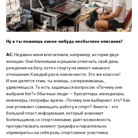
Ну а ты помнишь какое-нибудь необычное описание?
Недавно меня впечатлила, например, история двух
АС:
женщин. Они близняшки и решили отмечать свой день
рождения на бегу, хотя к спорту не имеют никакого
отношения. Каждый раз в новом месте. Это же классно!
И они делятся этим, ты знаешь, сопереживаешь,
удивляешься. То есть задаёшься вопросом: «Почему они
выбрали бег?» Обычные люди — бухгалтеры, менеджеры,
инженеры, географы, врачи... Почему они выбирают это? Как
они успевают совмещать работу и спорт? Анкета – это
большой пласт информации, который знакомит
болельщиков со спортсменами, даёт возможность
прочувствовать момент триумфа и параллельно
«примерить» на себя роль спортсмена-участника,