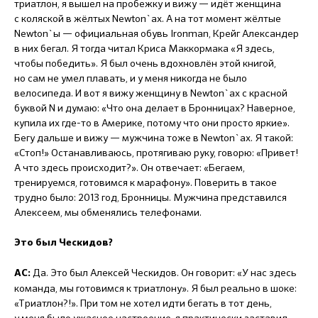
триатлон, я вышел на пробежку и вижу — идёт женщина
с коляской в жёлтых Newton`ах. А на тот момент жёлтые
Newton`ы — официальная обувь Ironman, Крейг Александер
в них бегал. Я тогда читал Криcа Маккормака «Я здесь,
чтобы победить». Я был очень вдохновлён этой книгой,
но сам не умел плавать, и у меня никогда не было
велосипеда. И вот я вижу женщину в Newton`ах с красной
буквой N и думаю: «Что она делает в Бронницах? Наверное,
купила их где-то в Америке, потому что они просто яркие».
Бегу дальше и вижу — мужчина тоже в Newton`ах. Я такой:
«Стоп!» Останавливаюсь, протягиваю руку, говорю: «Привет!
А что здесь происходит?». Он отвечает: «Бегаем,
тренируемся, готовимся к марафону». Поверить в такое
трудно было: 2013 год, Бронницы. Мужчина представился
Алексеем, мы обменялись телефонами.
Это был Ческидов?
Да. Это был Алексей Ческидов. Он говорит: «У нас здесь
АС:
команда, мы готовимся к триатлону». Я был реально в шоке:
«Триатлон?!». При том не хотел идти бегать в тот день,
у меня было ужасное настроение, я практически заставил