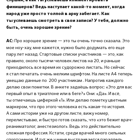
финишеров? Ведь наступает какой-то момент, когда
народ уже просто толпой в арку забегает. Как
ты успеваешь смотреть в свои записи? У тебя, должно
быть, очень хорошее зрение?
Про хорошее зрение — это ты очень точно сказала. Это
АС:
мое ноу-хау, мне кажется, нужно было додумать его еще
пару лет назад. Стартовые списки участников — это, как
правило, около тысячи человек листов на 20, и раньше
приходилось все время их судорожно листать. Но сейчас
я стал печатать очень мелким шрифтом. На листе А4 теперь
умещаю данные по 200 участникам . Напротив каждого
делаю свои пометки. В анкете задаёшь вопрос: «Это для вас
первый опыт в триатлоне или в беге?» Они: «Да». И всё,
ты отмечаешь циферкой «1». Или делаю пометку цветным
маркером, что про этого человека есть какая-то история.
А сами истории уже на другом листе, вижу номер,
перелистываю, и быстро готов сказать, что «это бежит врач-
реаниматолог, анестезиолог». Ведь это действительно
сложная профессия. Кстати, среди врачей много сильных
спортсменов. И тут же у меня выстраивается параллель,