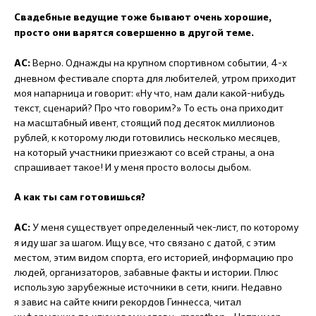
Свадебные ведущие тоже бывают очень хорошие,
просто они варятся совершенно в другой теме.
Верно. Однажды на крупном спортивном событии, 4-х
АС:
дневном фестивале спорта для любителей, утром приходит
моя напарница и говорит: «Ну что, нам дали какой-нибудь
текст, сценарий? Про что говорим?» То есть она приходит
на масштабный ивент, стоящий под десяток миллионов
рублей, к которому люди готовились несколько месяцев,
на который участники приезжают со всей страны, а она
спрашивает такое! И у меня просто волосы дыбом.
А как ты сам готовишься?
У меня существует определенный чек-лист, по которому
АС:
я иду шаг за шагом. Ищу все, что связано с датой, с этим
местом, этим видом спорта, его историей, информацию про
людей, организаторов, забавные факты и истории. Плюс
использую зарубежные источники в сети, книги. Недавно
я завис на сайте книги рекордов Гиннесса, читал