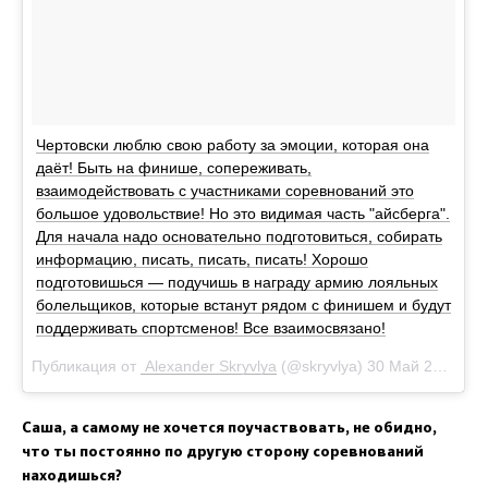
Чертовски люблю свою работу за эмоции, которая она
даёт! Быть на финише, сопереживать,
взаимодействовать с участниками соревнований это
большое удовольствие! Но это видимая часть "айсберга".
Для начала надо основательно подготовиться, собирать
информацию, писать, писать, писать! Хорошо
подготовишься — подучишь в награду армию лояльных
болельщиков, которые встанут рядом с финишем и будут
поддерживать спортсменов! Все взаимосвязано!
Публикация от
Alexander Skryvlya
(@skryvlya)
30 Май 2018 в 4:11 PDT
Саша, а самому не хочется поучаствовать, не обидно,
что ты постоянно по другую сторону соревнований
находишься?