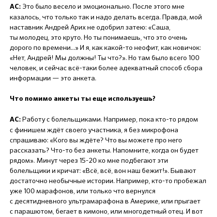
Это было весело и эмоционально. После этого мне
АС:
казалось, что только так и надо делать всегда. Правда, мой
наставник Андрей Арих не одобрил затею: «Саша,
ты молодец, это круто. Но ты понимаешь, что это очень
дорого по времени...» И я, как какой-то неофит, как новичок:
«Нет, Андрей! Мы должны! Ты что?». Но там было всего 100
человек, и сейчас всё-таки более адекватный способ сбора
информации — это анкета.
Что помимо анкеты ты еще используешь?
Работу с болельщиками. Например, пока кто-то рядом
АС:
с финишем ждёт своего участника, я без микрофона
спрашиваю: «Кого вы ждёте? Что вы можете про него
рассказать? Что-то без анкеты. Напомните, когда он будет
рядом». Минут через 15-20 ко мне подбегают эти
болельщики и кричат: «Всё, всё, вон наш бежит!». Бывают
достаточно необычные истории. Например, кто-то пробежал
уже 100 марафонов, или только что вернулся
с десятидневного ультрамарафона в Америке, или прыгает
с парашютом, бегает в кимоно, или многодетный отец. И вот