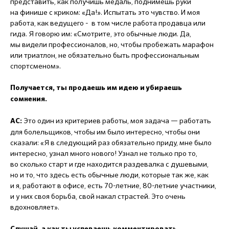
представить, как получишь медаль, поднимешь руки
на финише с криком: «Да!». Испытать это чувство. И моя
работа, как ведущего - в том числе работа продавца или
гида. Я говорю им: «Смотрите, это обычные люди. Да,
мы видели профессионалов, но, чтобы пробежать марафон
или триатлон, не обязательно быть профессиональным
спортсменом».
Получается, ты продаешь им идею и убираешь
сомнения.
Это один из критериев работы, моя задача — работать
АС:
для болельщиков, чтобы им было интересно, чтобы они
сказали: «Я в следующий раз обязательно приду, мне было
интересно, узнал много нового! Узнал не только про то,
во сколько старт и где находится раздевалка с душевыми,
но и то, что здесь есть обычные люди, которые так же, как
и я, работают в офисе, есть 70-летние, 80-летние участники,
и у них своя борьба, свой накал страстей. Это очень
вдохновляет».
Слушай, а как ты успеваешь комментировать