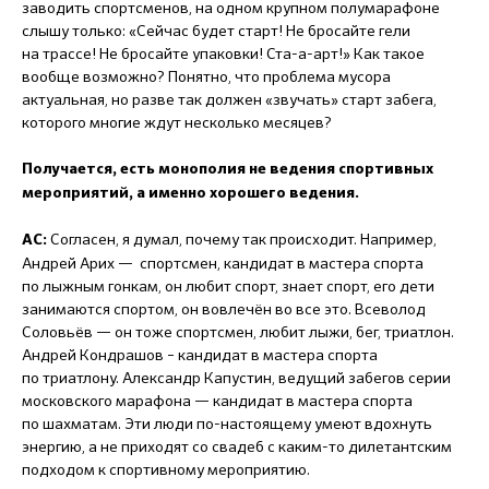
заводить спортсменов, на одном крупном полумарафоне
слышу только: «Сейчас будет старт! Не бросайте гели
на трассе! Не бросайте упаковки! Ста-а-арт!» Как такое
вообще возможно? Понятно, что проблема мусора
актуальная, но разве так должен «звучать» старт забега,
которого многие ждут несколько месяцев?
Получается, есть монополия не ведения спортивных
мероприятий, а именно хорошего ведения.
Согласен, я думал, почему так происходит. Например,
АС:
Андрей Арих — спортсмен, кандидат в мастера спорта
по лыжным гонкам, он любит спорт, знает спорт, его дети
занимаются спортом, он вовлечён во все это. Всеволод
Соловьёв — он тоже спортсмен, любит лыжи, бег, триатлон.
Андрей Кондрашов – кандидат в мастера спорта
по триатлону. Александр Капустин, ведущий забегов серии
московского марафона — кандидат в мастера спорта
по шахматам. Эти люди по-настоящему умеют вдохнуть
энергию, а не приходят со свадеб с каким-то дилетантским
подходом к спортивному мероприятию.