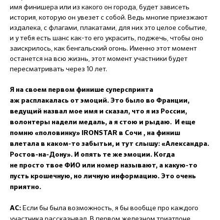
имя финишера или из какого он города, будет зависеть
история, которую он увезет с собой. Ведь многие приезжают
издалека, с флагами, плакатами, для них это целое событие,
и у тебя есть шанс как-то его украсить, поджечь, чтобы оно
заискрилось, как бенгальский огонь. Именно этот момент
останется на всю жизнь, этот момент участники будет
пересматривать через 10 лет.
Я на своем первом финише суперспринта
аж расплакалась от эмоций. Это было во Франции,
ведущий назвал мое имя и сказал, что я из России,
волонтеры надели медаль, а я стою и рыдаю. И еще
помню «половинку» IRONSTAR в Сочи , на финиш
влетала в каком-то забытьи, и тут слышу: «Александра.
Ростов-на-Дону». И опять те же эмоции. Когда
не просто твое ФИО или номер называют, а какую-то
пусть крошечную, но личную информацию. Это очень
приятно.
Если бы была возможность, я бы вообще про каждого
АС:
участника рассказывал. В первом железном триатлоне,