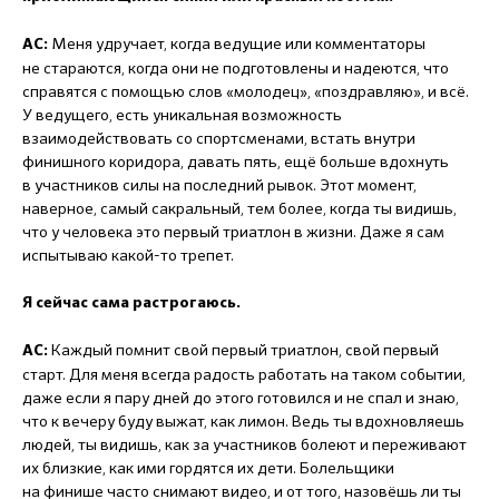
Меня удручает, когда ведущие или комментаторы
АС:
не стараются, когда они не подготовлены и надеются, что
справятся с помощью слов «молодец», «поздравляю», и всё.
У ведущего, есть уникальная возможность
взаимодействовать со спортсменами, встать внутри
финишного коридора, давать пять, ещё больше вдохнуть
в участников силы на последний рывок. Этот момент,
наверное, самый сакральный, тем более, когда ты видишь,
что у человека это первый триатлон в жизни. Даже я сам
испытываю какой-то трепет.
Я сейчас сама растрогаюсь.
Каждый помнит свой первый триатлон, свой первый
АС:
старт. Для меня всегда радость работать на таком событии,
даже если я пару дней до этого готовился и не спал и знаю,
что к вечеру буду выжат, как лимон. Ведь ты вдохновляешь
людей, ты видишь, как за участников болеют и переживают
их близкие, как ими гордятся их дети. Болельщики
на финише часто снимают видео, и от того, назовёшь ли ты