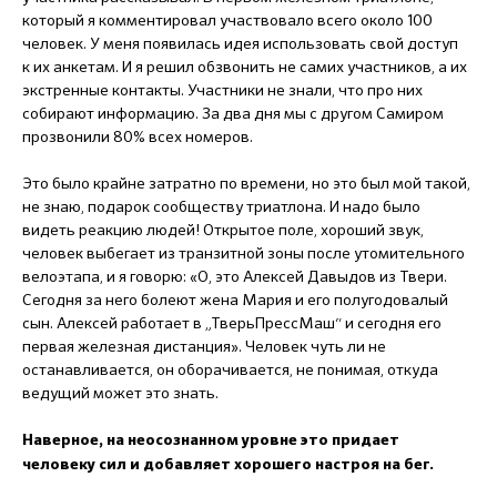
который я комментировал участвовало всего около 100
человек. У меня появилась идея использовать свой доступ
к их анкетам. И я решил обзвонить не самих участников, а их
экстренные контакты. Участники не знали, что про них
собирают информацию. За два дня мы с другом Самиром
прозвонили 80% всех номеров.
Это было крайне затратно по времени, но это был мой такой,
не знаю, подарок сообществу триатлона. И надо было
видеть реакцию людей! Открытое поле, хороший звук,
человек выбегает из транзитной зоны после утомительного
велоэтапа, и я говорю: «О, это Алексей Давыдов из Твери.
Сегодня за него болеют жена Мария и его полугодовалый
сын. Алексей работает в „ТверьПрессМаш“ и сегодня его
первая железная дистанция». Человек чуть ли не
останавливается, он оборачивается, не понимая, откуда
ведущий может это знать.
Наверное, на неосознанном уровне это придает
человеку сил и добавляет хорошего настроя на бег.