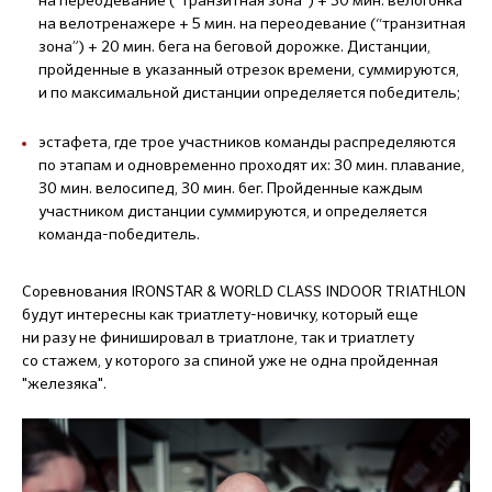
на велотренажере + 5 мин. на переодевание (“транзитная
зона”) + 20 мин. бега на беговой дорожке. Дистанции,
пройденные в указанный отрезок времени, суммируются,
и по максимальной дистанции определяется победитель;
эстафета, где трое участников команды распределяются
по этапам и одновременно проходят их: 30 мин. плавание,
30 мин. велосипед, 30 мин. бег. Пройденные каждым
участником дистанции суммируются, и определяется
команда-победитель.
Соревнования IRONSTAR & WORLD CLASS INDOOR TRIATHLON
будут интересны как триатлету-новичку, который еще
ни разу не финишировал в триатлоне, так и триатлету
со стажем, у которого за спиной уже не одна пройденная
"железяка".