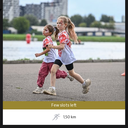
Few slots left
1,50
km