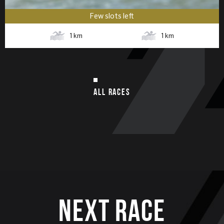
Few slots left
1
km
1
km
ALL RACES
Next race