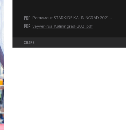
PDF
Регламент STARKIDS KALININGRAD 2021.pdf
PDF
veyver-rus_Kaliningrad-2021.pdf
share