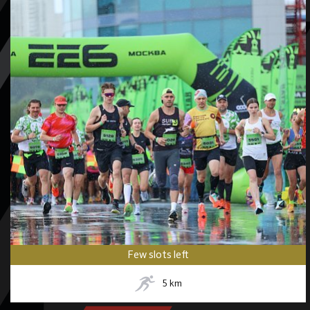
Few slots left
5
km