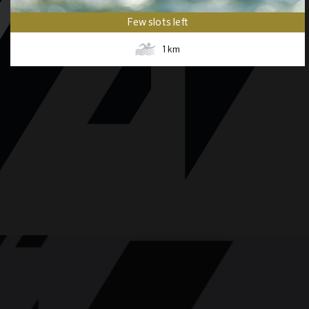
Few slots left
1
km