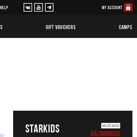
MY ACCOUNT
 HELP
TS
GIFT VOUCHERS
CAMPS
STARKIDS
16.07.2021
KALININGRAD