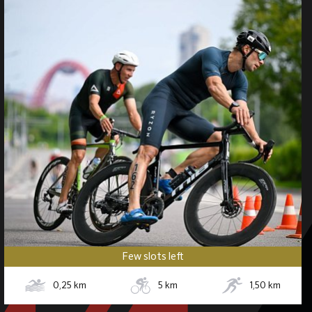
Few slots left
0,25
km
5
km
1,50
km