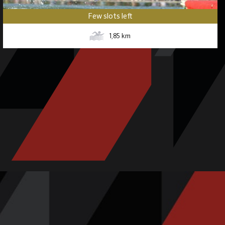
Few slots left
1,85
km