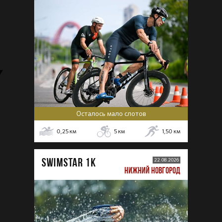
Осталось мало слотов
0,25
км
5
км
1,50
км
SWIMSTAR 1K
22.08.2026
НИЖНИЙ НОВГОРОД