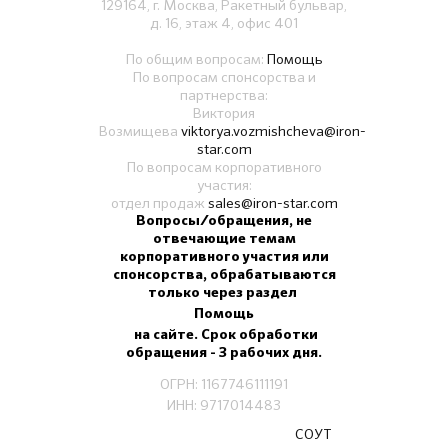
129164, г. Москва, Ракетный бульвар,
д. 16, этаж 4, офис 401
По общим вопросам:
Помощь
По вопросам спонсорства и
партнерства:
Виктория
Возмищева
viktorya.vozmishcheva@iron-
star.com
По вопросам корпоративного
участия:
отдел продаж
sales@iron-star.com
Вопросы/обращения, не
отвечающие темам
корпоративного участия или
спонсорства, обрабатываются
только через раздел
Помощь
на сайте. Срок обработки
обращения - 3 рабочих дня.
ОГРН: 1167746111191
ИНН: 9717014483
СОУТ