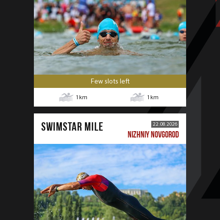
Few slots left
1
km
1
km
SWIMSTAR MILE
22.08.2026
NIZHNIY NOVGOROD