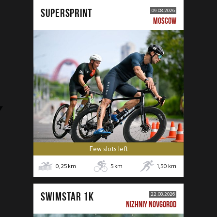
SUPERSPRINT
09.08.2026
MOSCOW
Few slots left
0,25
km
5
km
1,50
km
SWIMSTAR 1K
22.08.2026
NIZHNIY NOVGOROD