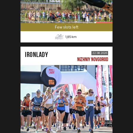
Few slots left
1,85
km
IRONLADY
22.08.2026
NIZHNIY NOVGOROD