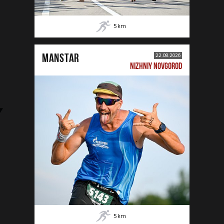
5
km
MANSTAR
22.08.2026
NIZHNIY NOVGOROD
5
km