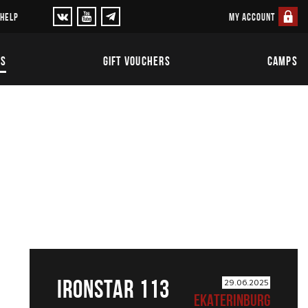
MY ACCOUNT
 HELP
TS
GIFT VOUCHERS
CAMPS
IRONSTAR 113
29.06.2025
EKATERINBURG