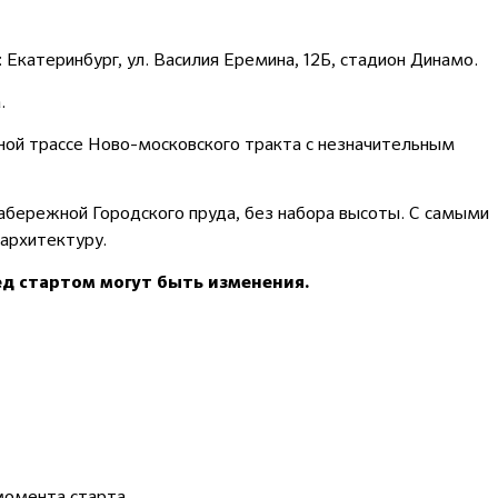
Екатеринбург, ул. Василия Еремина, 12Б, стадион Динамо.
.
ной трассе Ново-московского тракта с незначительным
абережной Городского пруда, без набора высоты. С самыми
 архитектуру.
ед стартом
могут быть изменения.
 момента старта