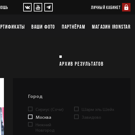
ЛИЧНЫЙ КАБИНЕТ
МОЩЬ
ЕРТИФИКАТЫ
ВАШИ ФОТО
ПАРТНЁРАМ
МАГАЗИН IRONSTAR
АРХИВ РЕЗУЛЬТАТОВ
Город
Сириус (Сочи)
Шарм эль Шейх
Москва
Завидово
Нижний
Новгород