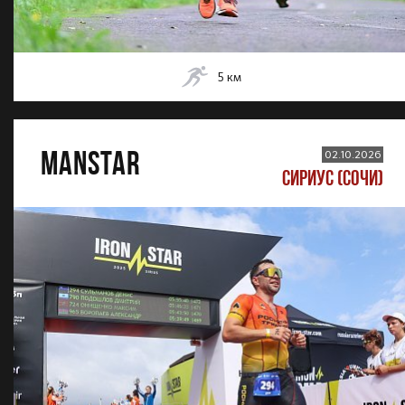
5
км
MANSTAR
02.10.2026
СИРИУС (СОЧИ)