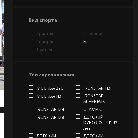
Вид спорта
Триатлон
Плавание
Свимран
Бег
Дуатлон
Тип соревнования
МОСКВА 226
IRONSTAR 113
IRONSTAR
МОСКВА 113
SUPERMIX
IRONSTAR 1/4
OLYMPIC
ДЕТСКИЙ
IRONSTAR 1/8
КУБОК ФТР 11-12
лет
ДЕТСКИЙ
ДЕТСКИЙ