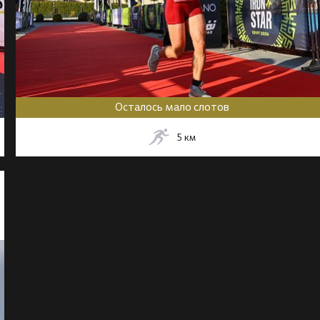
Осталось мало слотов
5
км