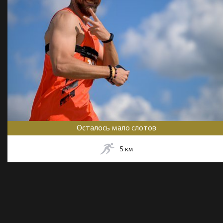
Осталось мало слотов
5
км