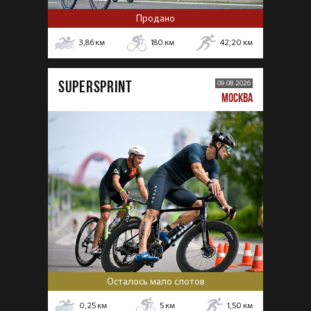
Продано
3,86
км
180
км
42,20
км
SUPERSPRINT
09.08.2026
МОСКВА
Осталось мало слотов
0,25
км
5
км
1,50
км