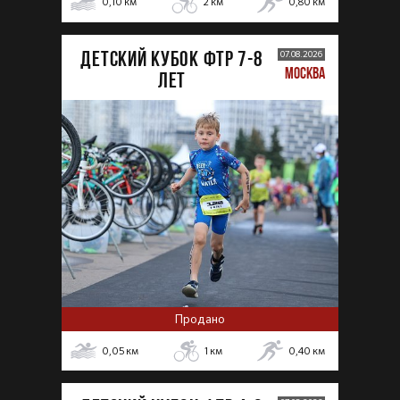
0,10
км
2
км
0,80
км
ДЕТСКИЙ КУБОК ФТР 7-8
07.08.2026
МОСКВА
лет
Продано
0,05
км
1
км
0,40
км