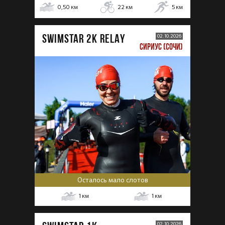
0,50
км
22
км
5
км
SWIMSTAR 2K RELAY
02.10.2026
СИРИУС (СОЧИ)
Осталось мало слотов
1
км
1
км
02.10.2026