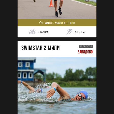
Осталось мало слотов
0,80
км
6,80
км
SWIMSTAR 2 МИЛИ
29.08.2026
ЗАВИДОВО