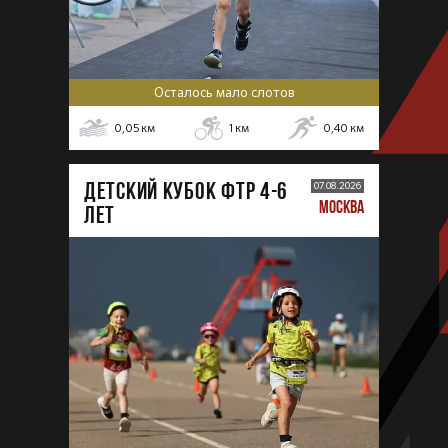
Осталось мало слотов
0,05
км
1
км
0,40
км
ДЕТСКИЙ КУБОК ФТР 4-6
07.08.2026
МОСКВА
лет