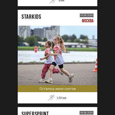
5
км
STARKIDS
07.08.2026
МОСКВА
Осталось мало слотов
1,50
км
SUPERSPRINT
09.08.2026