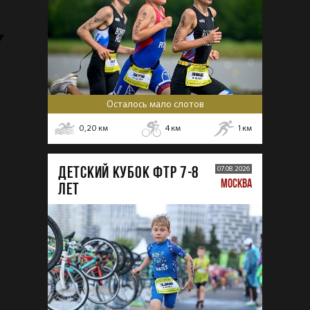
Осталось мало слотов
0,20
км
4
км
1
км
ДЕТСКИЙ КУБОК ФТР 7-8
07.08.2026
МОСКВА
лет