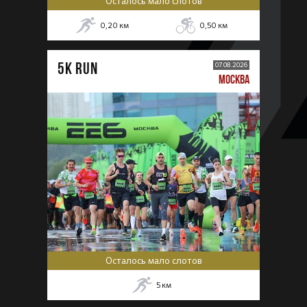
Осталось мало слотов
0,20
км
0,50
км
5К RUN
07.08.2026
МОСКВА
Осталось мало слотов
5
км