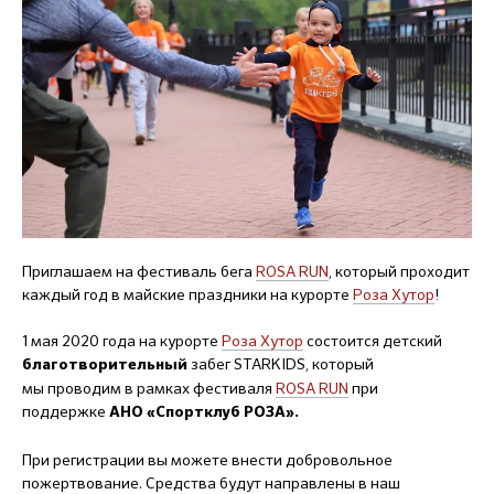
Приглашаем на фестиваль бега
ROSA RUN
, который проходит
каждый год в майские праздники на курорте
Роза Хутор
!
1 мая 2020 года на курорте
Роза Хутор
состоится детский
забег STARKIDS, который
благотворительный
мы проводим в рамках фестиваля
ROSA RUN
при
поддержке
АНО «Спортклуб РОЗА».
При регистрации вы можете внести добровольное
пожертвование. Средства будут направлены в наш