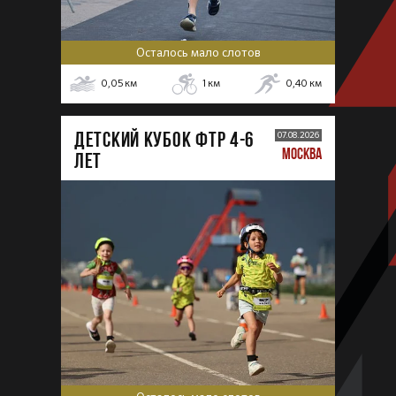
Осталось мало слотов
0,05
км
1
км
0,40
км
ДЕТСКИЙ КУБОК ФТР 4-6
07.08.2026
МОСКВА
лет