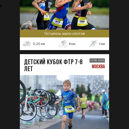
Осталось мало слотов
0,20
км
4
км
1
км
ДЕТСКИЙ КУБОК ФТР 7-8
07.08.2026
МОСКВА
лет