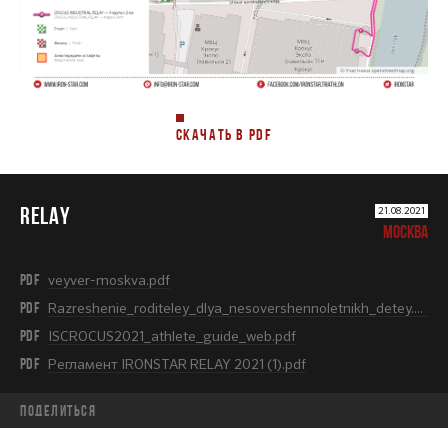
СКАЧАТЬ В PDF
RELAY
21.08.2021
МОСКВА
PDF
veyver-moskva.pdf
PDF
Razreshenie_roditeley_dlya_nesovershennoletnikh_detey.pdf
PDF
ISCROCUS2021_athlete_guide_web.pdf
PDF
Регламент IRONSTAR RELAY 2021 (1).pdf
Поделиться