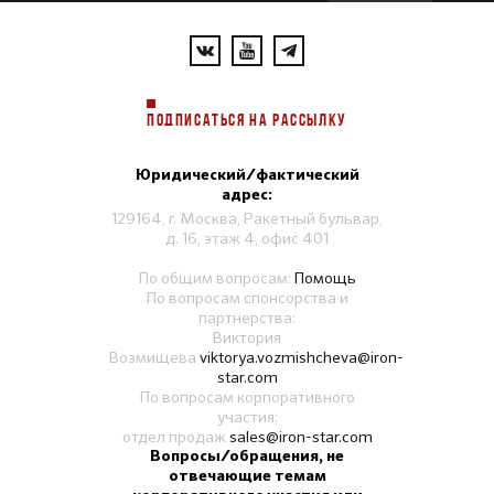
ПОДПИСАТЬСЯ НА РАССЫЛКУ
Юридический/фактический
адрес:
129164, г. Москва, Ракетный бульвар,
д. 16, этаж 4, офис 401
По общим вопросам:
Помощь
По вопросам спонсорства и
партнерства:
Виктория
Возмищева
viktorya.vozmishcheva@iron-
star.com
По вопросам корпоративного
участия:
отдел продаж
sales@iron-star.com
Вопросы/обращения, не
отвечающие темам