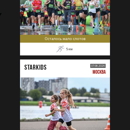
Осталось мало слотов
5
км
STARKIDS
07.08.2026
МОСКВА