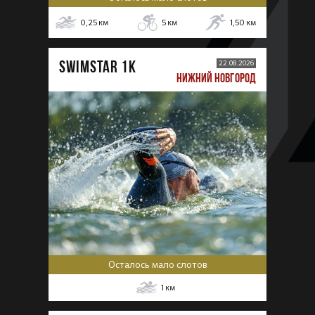
0,25
км
5
км
1,50
км
SWIMSTAR 1K
22.08.2026
НИЖНИЙ НОВГОРОД
Осталось мало слотов
1
км