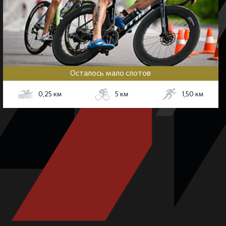
Осталось мало слотов
0,25
км
5
км
1,50
км