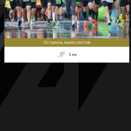
Осталось мало слотов
5
км