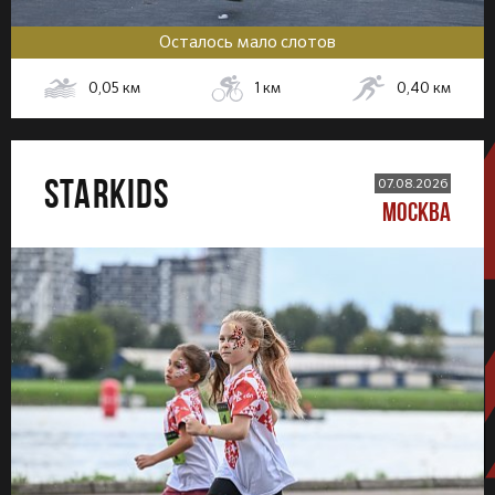
Осталось мало слотов
0,05
км
1
км
0,40
км
STARKIDS
07.08.2026
МОСКВА