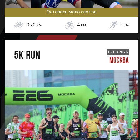
Осталось мало слотов
0,20
км
4
км
1
км
5К RUN
07.08.2026
МОСКВА