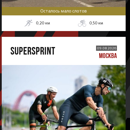
Осталось мало слотов
0,20
км
0,50
км
SUPERSPRINT
09.08.2026
МОСКВА