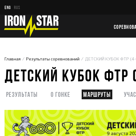
ENG
RUS
СОРЕВНОВ
Главная
Результаты соревнований
ДЕТСКИЙ КУБОК ФТР (4-
ДЕТСКИЙ КУБОК ФТР (
Результаты
О гонке
Маршруты
Уча