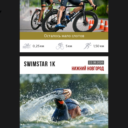
Осталось мало слотов
0,25
км
5
км
1,50
км
SWIMSTAR 1K
22.08.2026
НИЖНИЙ НОВГОРОД