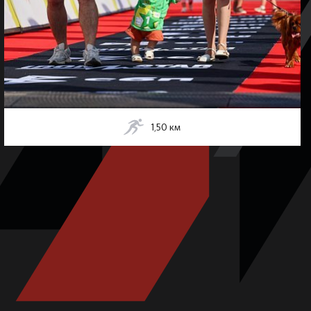
1,50
км