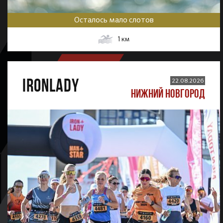
Осталось мало слотов
1
км
IRONLADY
22.08.2026
НИЖНИЙ НОВГОРОД