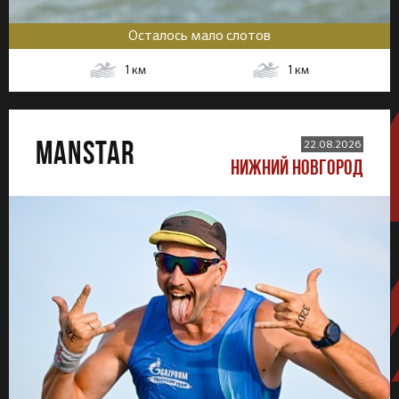
Осталось мало слотов
1
км
1
км
MANSTAR
22.08.2026
НИЖНИЙ НОВГОРОД